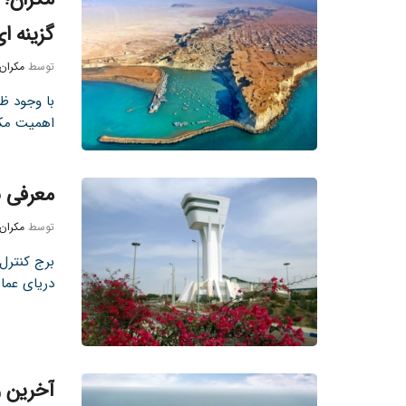
گزینه ا
توسط
مکران
با وجود ظ
اهمیت مکر
معرفی ب
توسط
مکران
برج کنترل 
دریای عمان
آخرین و