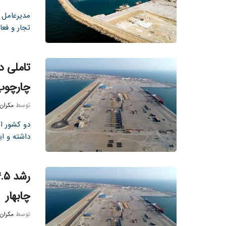
مدیرعامل 
تجار و فعا
تاملی د
چارچوب
توسط
مکران
دو کشور ای
داشته و ا
چابهار
توسط
مکران