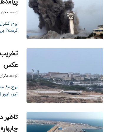
پیامدها
توسط
مکران
برج کنترل 
گرفت؟ برر
تخریب ب
عکس
توسط
مکران
برج
تین نیوز | برج ۸۰ متر
تاخیر د
چابهار»