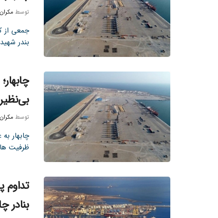
توسط
مکران
جمعی از کا
بندر شهید 
چابهار؛
بی‌نظیر
توسط
مکران
چابهار به 
ظرفیت های
تداوم پ
بنادر چا