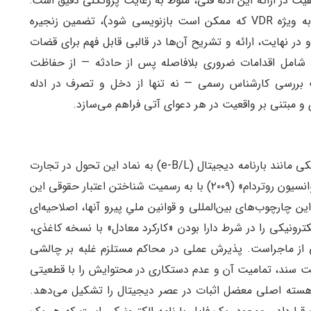
یت در ارائه این ادله فنی، منوط به رعایت پروتکلی دقیق است:
درخواست به‌موقع و قانونی برای اخذ و توقیف ادله (به ویژه VDR که ممکن است بازنویسی شود)، تضمین زنجیره
در نهایت، ارائه و تشریح آن‌ها در قالبی قابل فهم برای قضات
شامل اقدامات ضروری بلافاصله پس از حادثه — از حفاظت
ت بررسی کارشناس رسمی — نه تنها از دخل و تصرف در ادله
 و مبتنی بر واقعیت در هر دعوای آتی فراهم می‌سازد.
با گذار از انبارهای پُركاغذ به فضای ابری، اسناد الکترونیکی مانند بارنامه دیجیتال (e-B/L) به نماد این تحول در تجارت
دریایی تبدیل شده‌اند. کنوانسیون‌های مدرنی چون «کنوانسیون روتردام» (۲۰۰۹) با به رسمیت شناختن اعتبار حقوقی این
 این چارچوب‌های بین‌المللی و قوانین ملیِ پیرو آنها، اصلاحیه‌ای
لکترونیکی را در شرط دارا بودن «کارکرد معادل» با نسخه کاغذی،
می از ماجراست. پذیرش عملی در محاکم مستلزم غلبه بر چالشی
لت سند، تمامیت آن و عدم دستکاری در محتوایش را با قطعیتی
 هسته اصلی معضل اثبات در عصر دیجیتال را تشکیل می‌دهد.