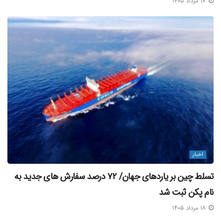
۱۸ مرداد ۱۴۰۵
دبیر انجمن با اشاره به شناسایی بیش از ۱۰۰ کاریابی غیرمجاز، بر
ناکامی پروژه های پیشینِ وزارت کار برای ساماندهی این وضعیت
تأکید کرد و افزود: «انجمن صنفی، مقابله با این واسطه ها و
کاریابی های غیر مجاز را یک مطالبه جدی و مهم از بخش های
مسئول در دولت و نهادهای ناظر دارد. و با واکاوی وبررسی دقیق
این معضل مخرب، راهکارهای عملی و موثر و قابل اجرا را به
دفعات ارائه نموده و با اینکه انجمن جایگاه اجرایی نداشته در
خلاء همیت مجری به دنبال تسریع و تسهیل در تحقق این مطالبه
عمومی بوده، جامعه دریایی باید بداند که فعالیت از طریق این
واسطه ها، بازی با جان و سرنوشتشان است.»
اخبار
آسیب شناسی حقوقی: وقتی متولی مشخص
تسلط چین بر یاردهای جهان/ ۷۲ درصد سفارش‌ های جدید به
نیست
نام پکن ثبت شد
امیری، کارشناس حقوقی انجمن صنفی دریانوردان، در این نشست
۱۸ مرداد ۱۴۰۵
با انتقاد از سردرگمی در تعیین متولی اصلی نظارت بر کاریابی ها