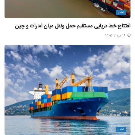
محدوده آب های سرزمینی، توسط گارد ساحلی امارات بازداشت
اخبار
شدند. آنچه با آن مواجه بودیم، زنجیره ای از خطاها، از نقص در
افتتاح خط دریایی مستقیم حمل ونقل میان امارات و چین
اسناد و مشکلاتِ عملیاتی تا ضعف در عملکرد ایجنت و عدم
نظارت موثر نهاد ها و ارگانهای متولی بود.»
۱۸ مرداد ۱۴۰۵
موانع دسترسی به اطلاعات
دبیر انجمن با اشاره به دشواری های ابتدایی افزود: «برخی
خانواده ها به دلیل مختلف وامیدهای واهی و وعده ها و اخبار
غیرمعتبر، ابتدا تمایلی به همکاری نداشتند که این امر روند
پیگیری را کند کرد. عدم شفافیت واسطه های کاریابی نیز جمع
آوری داده های اولیه را برای شکایت دشوار کرده بود؛ به طوری که
حتی دسترسی به حداقل اطلاعات با موانع جدی روبرو شد.»
مسیر دیپلماسی و فشار بین المللی
اخبار