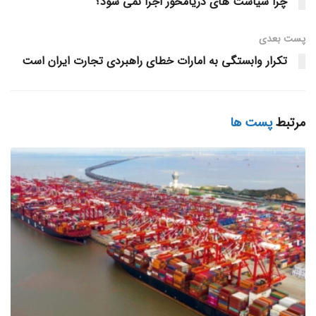
چرا سیاست‌ های دریامحور اجرا نمی‌ شود؟
اعزام و نظارت دریایی کشور شد. در نشستی با حضور خانواده
های دریانوردان، اعضای انجمن صنفی و تعدادی از دریانوردان
پست‌ بعدی
آزادشده به صورت حضوری و برخط، ابعاد مختلف این پرونده؛ از
تکرار وابستگی به امارات خطای راهبردی تجارت ایران است
فعالیت واسطه های غیرمجاز تا خلأهای حمایتی و حقوقی، از
منظر حقوقی، دیپلماتیک و راهبردی کالبدشکافی شد تا روشن
مرتبط
پست ها
شود چرا دریانوردان ایرانی در غیاب سازوکارهای استاندارد، بیش
از هر زمان دیگری در معرض آسیب قرار دارند.
از حادثه تا ضرورت بازنگری در نظام اعزام
سامان رضایی دبیر انجمن دریانوردان تجاری ایران در این نشست
در تبیین ابعاد این پرونده اظهار داشت: «هدف ما از بررسی این
حادثه، صرفاً روایت یک بازداشت نیست، بلکه استخراج درس
هایی برای آینده است. حادثه از اوایل آوریل ۲۰۲۶ آغاز شد؛ زمانی
که دریانوردان در مسیر الحاق به
کشتی
از قشم به سمت یک شناور
حرکت کردند، اما به دلیل شرایط محیطی و اشتباه در تعیین