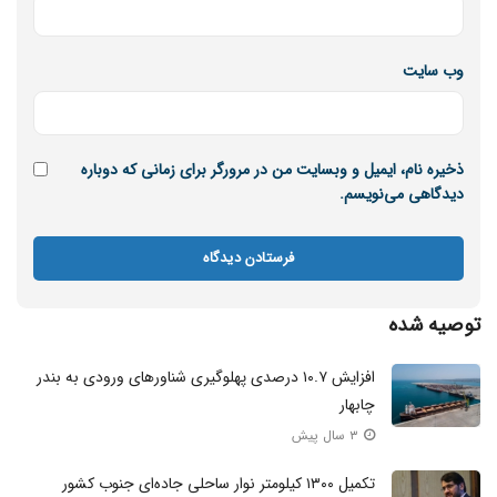
است. در سطح دوم، «مسائل کیفری» که شامل پیگیری
کلاهبرداری های غیرمجاز، فعالیت های مجرمانه واسطه ها و
حوادث مرتبط با امنیت و سلامت است؛ در این بخش، وی تصریح
وب‌ سایت
کرد که حتی در صورت کمبود مستندات اولیه، امکان پیگیری از
طریق پروتکل های خاص و گزارش های امنیتی وجود دارد. در
نهایت، در سطح «دعاوی حقوقی و مدنی»، تمرکز بر مطالبات
ذخیره نام، ایمیل و وبسایت من در مرورگر برای زمانی که دوباره
دیدگاهی می‌نویسم.
مالی، قراردادهای کاری و خسارات مدنی است که در این حوزه،
برخورداری از مستندات، اسناد رسمی و قراردادهای مکتوب، پیش
شرط قطعی برای موفقیت در مراجع قضایی است.
پیوند دیپلماسی رسمی و حمایت صنفی؛ چشم
توصیه شده
انداز اقدامات آتی
افزایش ۱۰.۷ درصدی پهلوگیری شناورهای ورودی به بندر
در بخش پایانی نشست، ارتباط تلفنی با علی اکبر مرزبان، معاون
چابهار
سابق امور دریایی سازمان بنادر و دریانوردی، برقرار شد. وی ضمن
۳ سال پیش
تقدیر از تلاش های خستگی ناپذیرِ مجموعه انجمن صنفی و
تکمیل ۱۳۰۰ کیلومتر نوار ساحلی جاده‌ای جنوب کشور