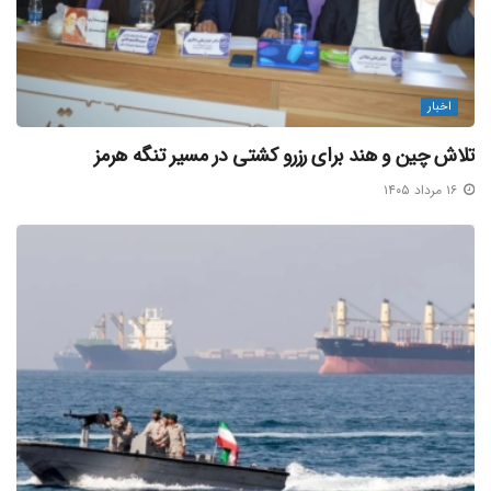
وظایف و نیز قرار گرفتن رانندگان کامیون تحت پوشش قوانین کار
و تامین اجتماعی، این اقدام را تنها از طریق تشکیل صندوق
حمایت و ذخیره و بیمه رانندگان کامیون میسر دانسته و تاکید
اخبار
کرده است: این امر تنها با اراده و انجام وظایف مدیران متولی
تلاش چین و هند برای رزرو کشتی در مسیر تنگه هرمز
رسمی حمل و نقل جاده ای کشور و مطالبه گری تشکلات کارگری
۱۶ مرداد ۱۴۰۵
سربازان خط مقدم خدمت رسانی به جامعه تحقق خواهد یافت.
اهمال در فرآیندهای ایمنی و مدیریت بندری
جمعی از رانندگان کامیون نیز در شبکه های اجتماعی کشته شدن
همکاران خود در حادثه انفجار بندر شهید رجایی را زخمی عمیق بر
پیکر جامعه حمل و نقل ایران ذکر کرده و آن را محصول مستقیم،
ضعف نظارت و اهمال آشکار در فرآیندهای ایمنی و مدیریت
بندری دانسته اند.
انجمن صنفی رانندگان شهرستان مهریز در پیامی با ابراز همدردی