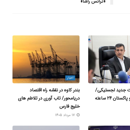
«ترانس راشا»
اخبار
ات جدید لجستیکی/
بندر کاوه در نقشه راه اقتصاد
مرزهای ایران و پاکستان ۲۴ ساعته
دریامحور/ تاب‌ آوری در تلاطم‌ های
خلیج فارس
17 مرداد 1405