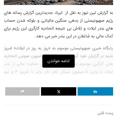
به گزارش تین نیوز به نقل از ایرنا، جدیدترین گزارش رسانه های
رژیم صهیونیستی از بدهی سنگین مالیاتی و بلوکه شدن حساب
های بندر ایلات و تلاش بی نتیجه اتحادیه کارگری این رژیم برای
کمک مالی به شاغلان در این بندر خبر می دهد.
پایگاه خبری صهیونیستی موسوم به «روز به روز در ایلات» امروز
شنبه در گزارش خود آورده است: تلاش فدراسیون عمومی اتحادیه
ادامه خواندن
های کارگری موسوم به «هیستدروت» برای حمایت مالی از بندر
ایلات با واریز ۵ میلیون شیکل (هر دلار برابر با تقریبا ۳ و نیم
شیکل است) به حساب های کارگران، چیزی بیش از یک رتوش
ساده یا یک قطره در دریا نیست.
این پایگاه افزود: بندر ایلات به دلیل توقف فعالیت خود، علاوه بر
انباشت بدهی سنگین مالیات بر املاک به شهرداری و توقیف
پست قبلی
حساب های بانکی آن، با بحران عمیق و طولانی مدتی رو به رو