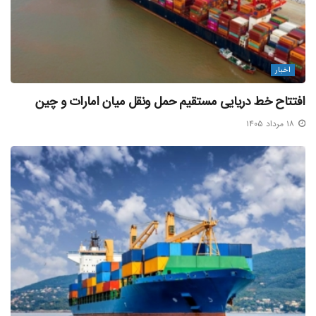
کارگران ضروری در بندر باقی می مانند.
این در حالی است که پایگاه اطلاع رسانی «کشتیرانی جهانی» نیز
تیرماه در گزارشی از ورشکستگی بندر ایلات در نتیجه عملیات
اخبار
نیروهای مسلح یمن خبر داد.
افتتاح خط دریایی مستقیم حمل ونقل میان امارات و چین
این پایگاه علت ورشکستگی بندر ایلات را ممانعت ارتش یمن از
۱۸ مرداد ۱۴۰۵
تجارت دریایی دیگر کشورها با رژیم صهیونیستی از طریق این بندر
اعلام کرد.
به نوشته این پایگاه، مبادله بار و کالا در بندر ایلات به میزان ۸۵
درصد کاهش داشته که این موضوع باعث شده تا مسئولان بندر
برای تامین هزینه های نگهداری از تاسیسات، از کابینه درخواست
کمک مالی کنند.
در همین حال، روزنامه صهیونیستی «یدیعوت آحارنوت» به نقل از
مدیر اجرایی بندر ایلات پیش از این نوشت که حملات ارتش یمن