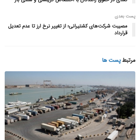
جمعه ۱۷ نوامبر یک مقام ارشد دولتی اوکراین گزارش داد ۱۵۱
کشتی از کریدور جدید کشتیرانی دریای سیاه از زمان راه‌اندازی آن
پست‌ بعدی
در ماه آگوست عبور کرده‌اند که این موضوع باعث افزایش شاخص
مصیبت شرکت‌های کشتیرانی؛ از تغییر نرخ ارز تا عدم تعدیل
کشتی‌های حمل فله شده است.
قرارداد
منبع خبر
برچسب ها:
مرتبط
پست ها
بورس بالتیک،کشتی فله خشک،پاناماکس،سوپراماکس،کشتیرانی،اوکراین