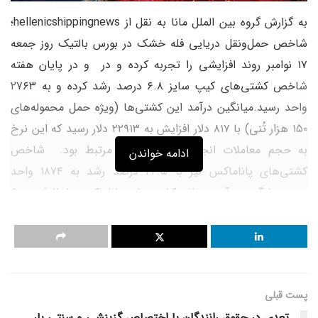
به گزارش گروه بین الملل مانا به نقل از hellenicshippingnews؛
شاخص حمل‌و‌نقل دریایی فله خشک در بورس بالتیک روز جمعه
۱۷ نوامبر روند افزایشی را تجربه کرده و در و در پایان هفته
شاخص کشتی‌های کیپ سایز ۶.۸ درصد رشد کرده و به ۲۷۶۳
واحد رسید.میانگین درآمد این کشتی‌ها (ویژه حمل محموله‌های
۱۵۰ هزار تُنی) با ۸۱۷ دلار افزایش به ۲۲۹۱۳ دلار رسید که این نرخ
به حجم معاملات انجام شده در چین مرتبط بود. شاخص
ادامه خواندن
کشتی‌های پاناماکس نیز با ۲۲.۵ درصد رشد به ۱۸۷۴ واحد
رسید.میانگین درآمد روزانه کشتی‌های پاناماکس با ظرفیت ۶۰
هزار تا ۷۰ هزار غلات با ۶۷۲ دلار تا ۱۶۸۶۸ دلار بالا رفت.در میان
کشتی‌های کوچکتر شاخص کشتی‌های سوپرا‌مکس با ۷.۱ درصد
افزایش به ۱۲۰۵ واحد رسید. در پایان این گزارش آمده است علت
افزایش شاخص بورس بالتیک در هفته قبل به کریدور جدید
پست قبلی
کشتیرانی دریای سیاه اوکراین باز می‌گردد. در این ارتباط روز
تعدی در حقوق رانندگان با اختصاص گزینشی و سنتی بار