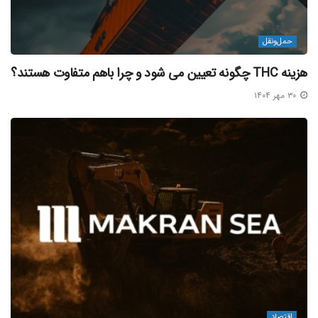
کند.
حمل‌و‌نقل
«در صورتی که قبل از ثبت سفارش نیاز به نمونه (سمپل) دارید، ما
هزینه THC چگونه تعیین می شود و چرا باهم متفاوت هستند؟
می‌توانیم در کوتاه‌ترین زمان ممکن نمونه‌ی انتخابی شما را
به‌صورت هوایی به دستتان برسانیم تا با اطمینان بیشتری نسبت به
۳۰ مهر ۱۴۰۴
خرید عمده تصمیم بگیرید.»
چرا چین همچنان بهترین مقصد برای تأمین خرازی
است؟
چین همچنان بزرگ‌ترین و متنوع‌ترین بازار برای خرید انواع لوازم
خرازی و خرج‌کار است. از برندهای اقتصادی گرفته تا تولیدکنندگان
تخصصی با استانداردهای بالا، گزینه‌های متعددی در اختیار
واردکنندگان قرار دارد.
پلتفرم‌هایی مانند Alibaba، Made-in-China و 1688 منابع اولیه
اقتصاد