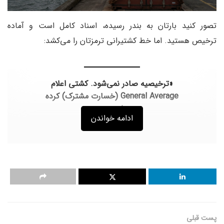
تصور کنید بارتان به بندر رسیده، اسناد کامل است و آماده
ترخیص هستید. اما خط کشتیرانی ترمزتان را می‌کشد:
«ترخیصیه صادر نمی‌شود. کشتی اعلام
General Average (خسارت مشترک) کرده
است.»
ادامه خواندن
شما اعتراض می‌کنید:
“اما کانتینر من سالم است! چرا باید خسارت
بدهم؟”
پاسخ این است: در قانون دریایی، اگر کاپیتان برای نجات کل
کشتی از یک خطر واقعی (مثل آتش‌سوزی یا طوفان)، بخشی از
پست قبلی
بارها را فدا کند یا هزینه‌ای سنگین متحمل شود،
همه
(حتی