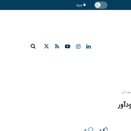
ورود
سودآور
دآور
0
0