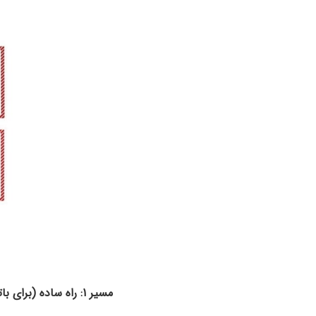
مسیر 1: راه ساده (برای باتری‌های کوچک‌تر از 100 وات-ساعت)