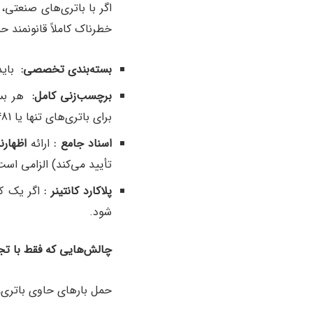
اگر با باتری‌های صنعتی،
خطرناک کاملاً قانونمند ح
بسته‌بندی تخصصی
:
باید 
برچسب‌زنی کامل
:
هر بست
برای باتری‌های تنها یا UN 3481 برای باتری داخل تجهیزات) را داشته باشد.
اسناد جامع
:
ارائه
اظهارن
تأیید می‌کند) الزامی است
پلاکارد کانتینر
:
اگر یک کانتینر کامل (FCL) از 
شود.
چالش‌هایی که فقط با تج
حمل بارهای حاوی باتری، ت