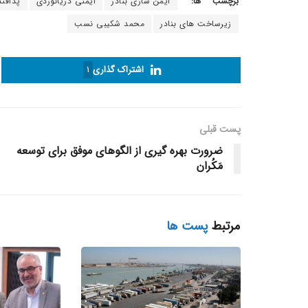
برچسب ها:
ایمن سازی بنادر
ایمنی دریانوردی
پدافند
زیرساخت های بنادر
محمد شکیبی نسب
اشتراک گذاری
1
پست قبلی
ضرورت بهره گیری از الگوهای موفق برای توسعه
مَکُران
مرتبط
پست ها