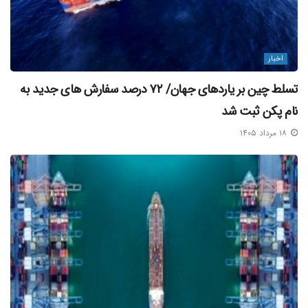
FZE، Almanac Ship Management LLC و Al Anchor Ship
Management FZE هستند. این شرکت ها در معاملات بزرگ برای
حمل و نقل محصولات نفتی یا پتروشیمی ایران مشارکت داشته
اخبار
اند.
تسلط چین بر یاردهای جهان/ ۷۲ درصد سفارش‌ های جدید به
به طور مشخص، شرکت Sea Route Ship Management FZE به
نام پکن ثبت شد
عنوان مدیر تجاری
کشتی
ASTRA، به دلیل حمل محصولات
۱۸ مرداد ۱۴۰۵
پتروشیمی از ایران در اواخر نوامبر ۲۰۲۱ تحریم شده است. شرکت
های Almanac Ship Management LLC و Al Anchor Ship
Management FZE نیز به دلیل حمل محصولات نفتی از ایران در
اواخر اکتبر ۲۰۲۲ مشمول تحریم شده اند.
علاوه بر این شرکت ها، وزارت خارجه ایالات متحده ۱۱
کشتی
مرتبط را به عنوان اموال مسدود شده شناسایی کرده است که
شامل ASTRA، BALTIC HORIZON، NILE، YAMUNA،
BERENICE PRIDE، HARMONY، EURO VIKING، EURO