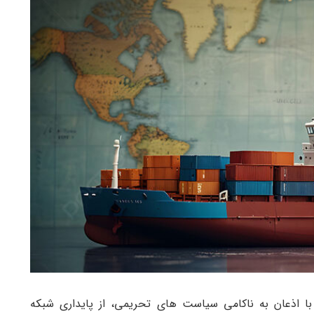
دترین گزارش اداره اطلاعات انرژی آمریکا (EIA) با اذعان به ناکامی سیاست‌ های تحریمی، از پایداری شبکه