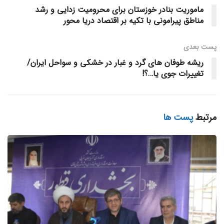
محل سود انباشته شرکت افزایش سرمایه ۴۳ درصدی گروه
ماموریت بنادر خوزستان برای محرومیت زدایی و رشد
کشتیرانی جمهوری اسلامی ایران به ثبت رسید و بر این اساس،
مناطق پیرامونی با تکیه بر اقتصاد دریا محور
سرمایه ثبتی این شرکت به هشت هزار و ۲۵۰ میلیارد تومان
پست‌ بعدی
افزایش یافته است.
ریشه طوفان های گرد و غبار در خشکی و سواحل ایران/
وی با بیان اینکه گروه کشتیرانی جمهوری اسلامی ایران، رتبه
تغییرات جوی یا…؟!
هجدهم در میان شرکتهای بزرگ کانتینری دنیا را به خود اختصاص
داده و رتبه ۲۲ را در میان ۱۰۰ شرکت برتر کشور بر اساس ارزیابی
مرتبط
پست ها
سازمان مدیریت صنعتی دارد، ادامه داد: هم اکنون۲۱ درصد سهم
حمل و نقل بار داخلی برعهده این ناوگان است.
وی سال ۲۰۲۴ میلادی را سالی بسیار سخت برای صنعت حمل و
نقل دریایی جهان توصیف و تصریح کرد: در این سال نرخ حمل بار
کانتینری در دنیا با ۵۷ درصد کاهش مواجه بوده و هم اکنون نیز با
کاهش مجدد قیمت حمل بار در بازارهای جهانی مواجه هستیم.
مدیرعامل گروه کشتیرانی جمهوری اسلامی ایران ادامه داد: