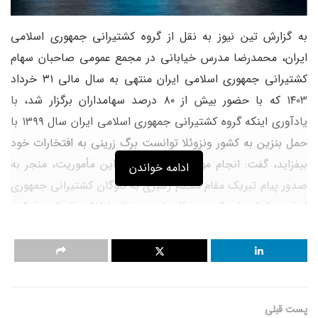
به گزارش تین نیوز به نقل از گروه کشتیرانی جمهوری اسلامی
ایران، محمدرضا مدرس خیابانی در مجمع عمومی صاحبان سهام
کشتیرانی جمهوری اسلامی ایران منتهی به سال مالی ۳۱ خرداد
۱۴۰۳ که با حضور بیش از ۸۰ درصد سهامداران برگزار شد، با
یادآوری اینکه گروه کشتیرانی جمهوری اسلامی ایران سال ۱۳۹۹ با
حمل بنزین به کشور ونزوئلا توانست برگ زرینی به افتخارات خود
بیفزاید، گفت: انجام موفق و افتخارآفرین این مأموریت، منجر به
ادامه خواندن
صدور پیام تبریک مقام معظم رهبری به ناوگان کشتیرانی جمهوری
اسلامی ایران شد که سند افتخاری در تاریخ ۵۷ ساله این شرکت
محسوب می شود.
مدرس خیابانی در ادامه سخنان خود به مجمع فوق العاده گروه
کشتیرانی در روزهای پایانی اسفندماه ۱۴۰۲ اشاره کرد و گفت:
خوشبختانه در آن مجمع با همکاری و همراهی سهامداران، از
پست قبلی