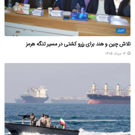
میانگین قیمت حمل کانتینری کالاهای وارداتی ۵۲ درصد کاهش
داشته است و در حوزه
صادرات
نیز با کاهش قیمت حمل مواجه
بوده ایم؛ ضمن اینکه قیمت های حمل جهانی در بخش حمل فله
اخبار
نیز با کاهش و نوسان مواجه است.
تلاش چین و هند برای رزرو کشتی در مسیر تنگه هرمز
وی افزود: با این حال میزان حمل کالاها به لحاظ وزنی در گروه
۱۶ مرداد ۱۴۰۵
کشتیرانی جمهوری اسلامی ایران نسبت به سال ۱۴۰۱ حدود ۷ دهم
درصد افزایش داشته و به ۲۶ میلیون و ۵۰۰ هزار تن کالا در سال
گذشته رسید.
مدرس خیابانی رشد حمل بار کانتینری ناوگان ملی کشتیرانی
جمهوری اسلامی ایران در سال ۱۴۰۲ را ۱۴ درصد اعلام کرد و گفت:
همزمان در بخش حمل فله، با کاهش ۸ درصدی مواجه بودیم که
البته در این بخش به دلیل اینکه برخی از
کشتی
ها به صورت
کاپوتاژی اجاره داده شده اند، تفاوتی در میزان درآمد ایجاد نشده