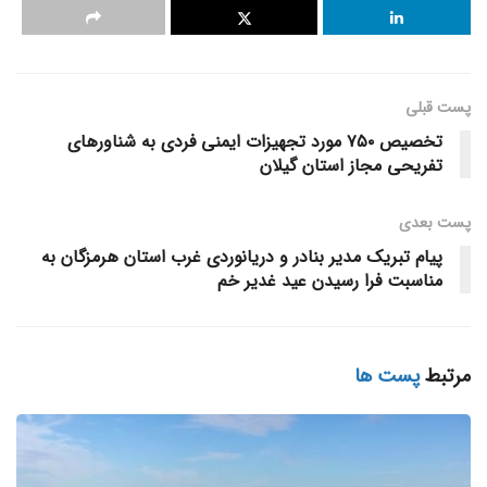
معاون وزیر راه و شهرسازی با اشاره به وجود ۱۴ جزیره در استان
هرمزگان افزود: نقش این ۱۴ جزیره در اقتصاد و مباحث اجتماعی
برای سازمان بنادر و دریانوردی حائز اهمیت است و به همین
پست قبلی
منظور برای احداث طرح‌های سازمان بنادر، مطالعاتی با هدف
تخصیص ۷۵۰ مورد تجهیزات ایمنی فردی به شناورهای
تعیین آینده اقتصادی این جزایر در کارگروه‌های مختلف تعریف و
تفریحی مجاز استان گیلان
وظایف آنها مشخص می‌شود.
صفایی ادامه داد: در جلسات اقتصادی دریایی که هر ماه با حضور
پست‌ بعدی
معاون اول رییس جمهوری برگزار می‌شود، این مباحث نیز مطرح و
پیام تبریک مدیر بنادر و دریانوردی غرب استان هرمزگان به
امیدواریم پس از تصویب طرح‌های با رویکرد آینده اقتصادی
مناسبت فرا رسیدن عید غدیر خم
جزایر فعالیت‌های اجرایی آنها نیز از همین امسال آغاز کنیم.
وی با بیان اینکه هرمزگان با برخورداری از ۲ هزار و ۲۰۰ کیلومتر نوار
مرتبط
پست ها
ساحلی و وجود ۱۴ جزیره دارای چندین نقش از جمله محلی و
منطقه‌ای است، نقش بین‌المللی این استان در حوزه حمل و نقل و
اثرگذاری آن در توسعه تجارت دریایی را غیرقابل انکار دانست.
مدیرعامل سازمان بنادر و دریانوردی با بیان اینکه استان هرمزگان