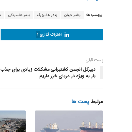
برچسب ها:
بنادر جهان
بندر هامبورگ
بندر هلسینکی
ش
اشتراک گذاری
1
پست قبلی
دبیرکل انجمن کشتیرانی:مشکلات زیادی برای جذب
بار به ویژه در دریای خزر داریم
مرتبط
پست ها