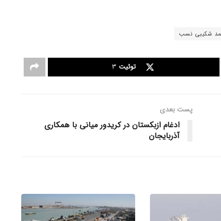
د شکیبی نسب
توئیت
3
پست‌ بعدی
ادغام ازبکستان در کریدور میانی با همکاری
آذربایجان