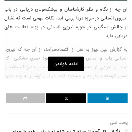
آن چه از نگاه و نظر کارشناسان و پیشکسوتان دریایی در باب
نیروی انسانی در حوزه دریا برمی آید، نکات مهمی است که نشان
از چالش سنگینی در حوزه نیروی انسانی در پهنه فعالیت های
دریایی دارد.
به گزارش تین نیوز به نقل از اقتصادسرآمد، از آن جه که نیروی
انسانی پایه و اساس توسعه هستند، وجود چنین مشکلی که
ادامه خواندن
نماد و نمودی از معضل دارد، می تواند بسیار خطرناک باشد و
مسیر توسعه دریاپایه را مسدود کند. در این نوشتار به چند مورد
اشاره می کنیم و با توجه به این که تامین نیروی انسانی لازم،
زمان بر است؛ توجه ویژه مسئولان امر را می طلبد.
اول: فاصله مهارتی نامتوازن
شاید مهم ترین چالش این باشد. آن چه پیشکسوتان دریایی بر
پست قبلی
آن انگشت نهاده و تاکید می کنند این است که فاصله زیادی بین
نگرانی تل آویو از بسته شدن شاهراه دریایی خود با جهان