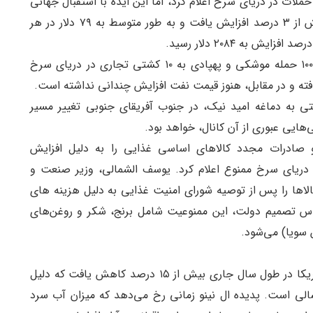
ملات در دریای سرخ اعلام کرد، اما این ایده با استقبال جهانی
مواجه نشد. به دلیل این تنش‌ها، قیمت نفت خام بیش از ۳ درصد افزایش یافت و به طور متوسط ​​به ۷۹ دلار در هر
ایالات متحده اعلام کرده است، انصارالله یمن بیش از ۱۰۰ حمله موشکی و پهپادی به ۱۰ کشتی تجاری در دریای سرخ
یافته و در مقابل، هنوز قیمت نفت افزایش چندانی نداشته است.
شته، بلومبرگ گزارش داد که بیش از ۱۲۰ کشتی به دماغه امید نیک، در جنوب آفریقای جنوبی تغییر مسیر
‌هایی عبوری از آن کانال، خواهد بود.
بر، اردن صادرات و صادرات مجدد کالاهای اساسی غذایی را به دلیل افزایش
ن دریای سرخ ممنوع اعلام کرد. یوسف الشمالی، وزیر صنعت و
لاها را پس از توصیه شورای امنیت غذایی به دلیل هزینه های
اس تصمیم دولت، این ممنوعیت شامل برنج، شکر و روغن‌های
 سویا) می‌شود.
در همین راستا، ترافیک ناوبری تنگه پاناما بین قاره آمریکا در طول سال جاری بیش از ۱۵ درصد کاهش یافت که دلیل
لی است. پدیده ال نینو زمانی رخ می‌دهد که میزان آب سرد