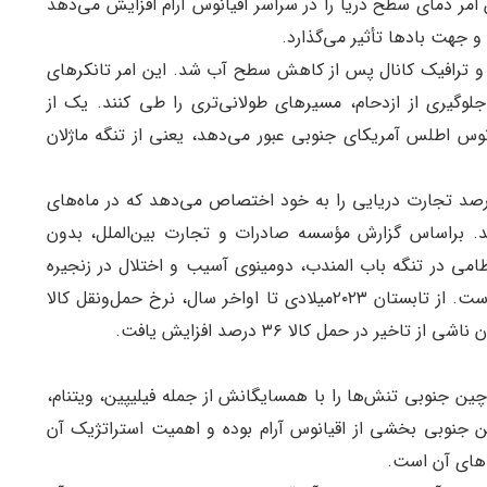
مر دمای سطح دریا را در سراسر اقیانوس آرام افزایش می‌دهد
و جهت بادها تأثیر می‌گذارد.
و ترافیک کانال پس از کاهش سطح آب شد. این امر تانکرهای
وگیری از ازدحام، مسیرهای طولانی‌تری را طی کنند. یک از
وس اطلس آمریکای جنوبی عبور می‌دهد، یعنی از تنگه ماژلان
داده‌های سازمان تجارت جهانی، کانال پاناما ۵ درصد تجارت دریایی را به خود اختصاص می‌دهد که در ماه‌های
تان) به ۷ درصد نیز می‌رسد. بر‌اساس گزارش مؤسسه صادرات و تجارت بین‌الملل، بدون
نظامی در تنگه باب المندب، دومینوی آسیب و اختلال در زنجیره
تأمین ناشی از تاخیر کشتی‌ها در این منطقه محتمل است. از تابستان ۲۰۲۳میلادی تا اواخر سال، نرخ حمل‌و‌نقل کالا
ر در حمل کالا ۳۶ درصد افزایش یافت.
 جنوبی تنش‌ها را با همسایگانش از جمله فیلیپین، ویتنام،
ین جنوبی بخشی از اقیانوس آرام بوده و اهمیت استراتژیک آن
‌های آن است.