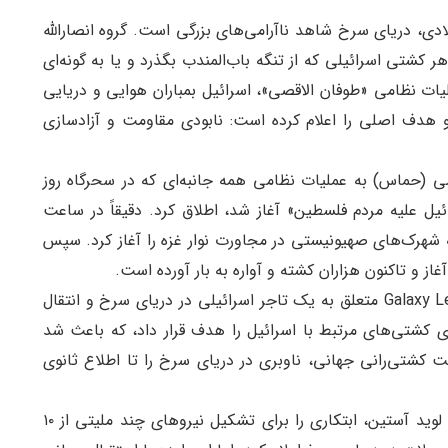
ش گروه بین‌الملل مانا، از اواسط نوامبر ۲۰۲۳ میلادی، دریای سرخ شاهد ناآرامی‌های بزرگی است. گروه انصارالله
ر کشتی اسرائیلی که از تنگه باب‌المندب بگذرد و یا به گونه‌ای
لیات نظامی «طوفان الاقصی»، اسرائیل بمباران هوایی و دریایی
 دو هدف اصلی را اعلام کرده است: نابودی مقاومت و آزادسازی
(حماس) به عملیات نظامی همه جانبه‌ای که در سحرگاه روز
 جنایات اسرائیل علیه مردم فلسطین» آغاز شد، اطلاق کرد. دقیقاً در ساعت
رک‌های صهیونیستی در مجاورت نوار غزه را آغاز کرد. سپس
 و تاکنون هزاران کشته و آواره به بار آورده است.
در ۱۹ نوامبر، گروه انصارالله از توقیف کشتی باری Galaxy Leader متعلق به یک تاجر اسرائیلی در دریای سرخ و انتقال
ی کشتی‌های مرتبط با اسرائیل را هدف قرار داد، که باعث شد
رگی مانند MSC، بزرگترین شرکت کشتی‌رانی جهانی، ناوبری در دریای سرخ را تا اطلاع ثانوی
از همین روی، در ۱۸ دسامبر، وزیر دفاع ایالات متحده، لوید آستین، ابتکاری را برای تشکیل نیروهای چند ملیتی از ۱۰