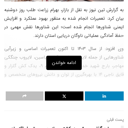
به گزارش تین نیوز به نقل از بازار، بهرام زراعت طلب روز دوشنبه
بیان کرد: تعمیرات انجام شده به منظور بهبود عملکرد و افزایش
ایمنی شناورها انجام شده است؛ این شناورها نقش مهمی در
حفظ آمادگی عملیاتی ناوگان دریایی استان دارند.
وی افزود: از سال ۱۴۰۳ تا اکنون تعمیرات اساسی و زیرآبی
شناورهایی از جمله لایروب هاپر ساکشن یاسین، لایروب چنگکی
ادامه خواندن
مهاجر، بارج شهید خدادادی، راهنمابر قیام ۹، یدک کش گلزار و
قایق ناجی ۱۴ با بهره‌گیری از توان و دانش نیروهای متخصص و
توانمند فعال در شرکت های طرف قرارداد این اداره‌کل و داک
یاردهای منطقه، تحت نظارت کارشناسان و مشاوران متخصص
تجهیزاتی انجام شده‌است.
معاون فنی و مهندسی اداره‌کل بنادر و دریانوردی استان گیلان
پست قبلی
گفت: تعمیرات اساسی صورت گرفته روی شناورها شامل بررسی و