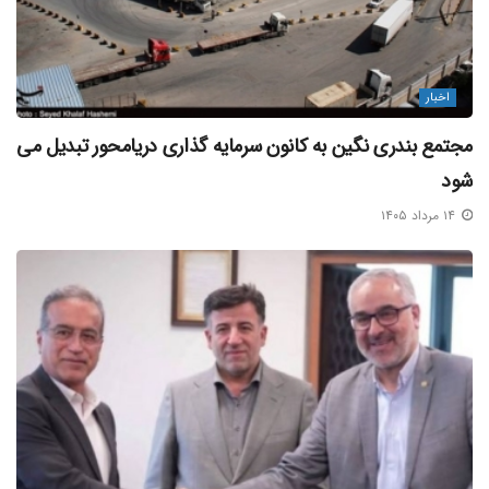
قشم ، چارک ، آفتاب و جاسک، خاطرنشان کرد: به همین منظور
نیز علائم کمک ناوبری برروی شناورهای غرق شده نصب و
تمهیدات لازم امنیتی در بنادر و دوربین های مدار بسته سطح بندر،
اخبار
اسکله ها و شناورها ارتقا یافته است.
مجتمع بندری نگین به کانون سرمایه‌ گذاری دریامحور تبدیل می‌
وی اضافه کرد: درحال حاضر ۱۱۵ شناور با ظرفیت پنج هزار
شود
و ۶۲۸ مسافر و ۲ هزار و۴۶۰ خودرو لندینگ کرافت طی هر بار
۱۴ مرداد ۱۴۰۵
سفر، جابه جایی مسافر و خودرو را به جزایر استان هرمزگان
برعهده دارند.
گفتنی است، هرمزگان به عنوان پایتخت مسافرت های دریایی
ایران زمین هر ساله پذیرای میلیون ها میهمان نوروزی از اقصی
نقاط این سرزمین بوده که ایام تعطیلات فروردین ماه را در کنار آب
های فیروزه ای خلیج فارس سپری می کنند و بنادر مسافری این
استان بیش از ۹۵ درصد از کل حمل و نقل مسافران دریایی کشور
و حدود۱۰۰ درصد حمل خودرو به مقصد جزایر خلیج فارس را