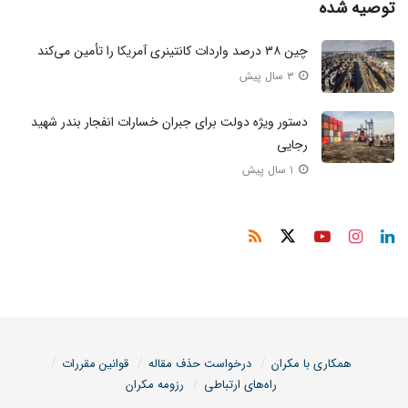
توصیه شده
۷۰۰ میلیارد ریال اختصاص یافت.
«عزت الله محمدی» با بیان اینکه ایجاد زیرساخت های لازم گمرکی
چین ۳۸ درصد واردات کانتینری آمریکا را تأمین می‌کند
در بندر چارک در دستور کار قرار گرفته است، افزود: به دنبال ایجاد
۳ سال پیش
مرز دریایی در بندر چارک هستیم.
دستور ویژه دولت برای جبران خسارات انفجار بندر شهید
رجایی
وی همچنین به لایروبی این بندر اشاره کرد و افزود: لایروبی ۱۱۰
۱ سال پیش
هزار مترمکعبی این بندر در حال انجام است و بیش از ۶۰ درصد
پیشرفت فیزیکی دارد.
مدیرعامل شرکت توسعه، مدیریت بنادر و فرودگاه های سازمان
منطقه آزاد کیش ادامه داد: ساماندهی فضای خشکی بندر چارک
برای ایجاد ایمنی لازم و تجهیز ساختمان اداری، خدماتی و
بهداشتی این بندر در حال انجام است.
همکاری با مکران
درخواست حذف مقاله
قوانین مقررات
وی همچنین از رفع مشکل تردد شناورهای کوچک در بندر چارک به
راه‌های ارتباطی
رزومه مکران
دلیل مسائل ایمنی خبرداد.