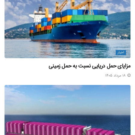
در میان زیرساخت های مورد نیاز، وجود بندر توانمند یک مزیت
غیر قابل انکار است و بسیاری از مناطق آزاد موفق دنیا که عملکرد
وسیعی در شاخص حجم مبادلات تجاری داشته اند، موفقیت خود
را مدیون عملکرد قابل قبول بنادر هستند.
بنادر؛ حلقه گم شده توسعه منطقه آزاد کیش
اخبار
منطقه آزاد کیش از نظر قرارگیری در مناطق ژئوپلتیک بین المللی،
مزایای حمل دریایی نسبت به حمل زمینی
در شرایط تقریبا استثنایی قرار دارد، اما قطع یقین یکی از مهمترین
دلایل عدم توفیق این منطقه آزاد در مقایسه با مناطق آزاد
۱۸ مرداد ۱۴۰۵
کشورهای همسایه، مشکلات مربوط به ایجاد زیرساخت است.
زیرساخت های نامناسب بنادر اقماری کیش از قبیل مشکلات
مربوط به فقدان گمرک و حتی فرودگاه کاستی هایی هستند که
عملا منطقه آزاد کیش را در بهره مندی از این ظرفیت عظیم
اقتصادی در عرصه بین المللی دچار محدودیت هایی کرده است.