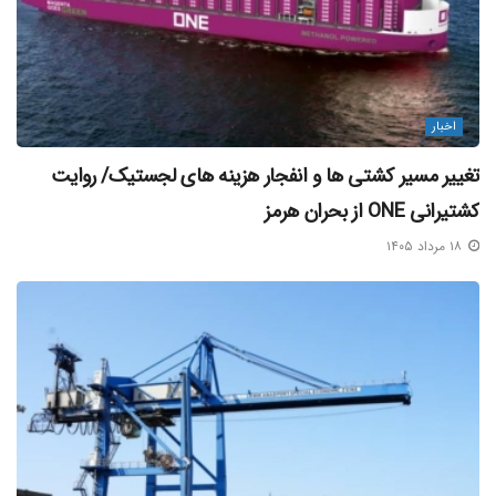
به دلیل محصور بودن کیش در بین آب های خلیج فارس، بنادری
همچون «چارک» و «آفتاب» می تواند محرکی در توسعه و افزایش
تراز اقتصادی در این منطقه باشد؛ اما متاسفانه زیرساخت های
اخبار
نامناسب در این بنادر از قبیل فقدان گمرک و حتی فرودگاه کاستی
تغییر مسیر کشتی‌ ها و انفجار هزینه‌ های لجستیک/ روایت
هایی هستند که عملا منطقه آزاد کیش را در بهره مندی از این
کشتیرانی ONE از بحران هرمز
ظرفیت عظیم اقتصادی در عرصه بین المللی دچار محدودیت
هایی کرده است.
۱۸ مرداد ۱۴۰۵
جالب است بدانیم که طبق ادعای «مسعود دانشمند» عضو هیات
مدیره کانون موسسات حمل و نقل ، در اوایل سال ۱۴۰۱ و به دلیل
بی توجهی دولت های گذشته در ایجاد زیرساخت در بنادر، کارایی
این مناطق به اندازه ای تنزل یافت که لاینرها ترجیح دادند که بار
ایران را به جای هرمزگان در امارات تخلیه و بارگیری کنند؛ تردد هر
کانتینر بین بندر هرمزگان و دوبی ۵٠٠ دلار هزینه اضافی برای ایران
در پی دارد و سالانه یک میلیون کانتینر متعلق به ایران در دوبی