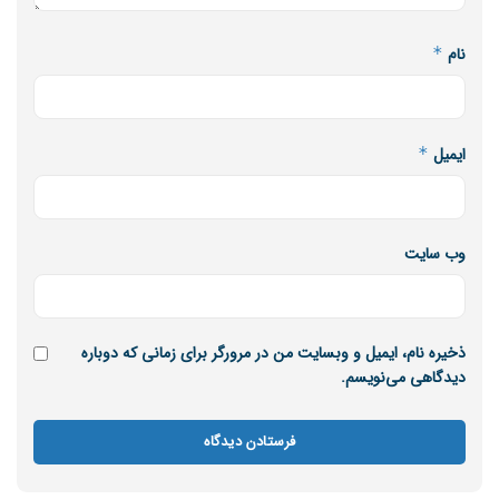
گمرک بندر چارک مشخص و حمایت های لازم برای راه اندازی این
گمرک از سوی منطقه آزاد کیش به عمل خواهد آمد.«سرهنگی» با
نام
*
تاکید بر اینکه اختصاص اعتبار برای توسعه بنادر هزینه نیست و
آن را سرمایه گذاری برای توسعه منطقه می داند، مدعی شد که
طی جلسات مشترک، وزیر اقتصاد نیز تاکید ویژه ای به تمرکز به
ایمیل
*
توسعه بندار داشته است.
وی همچنین به بهره مندی از تمامی ظرفیت های قانونی برای
وب‌ سایت
توسعه بندار تاکید کرد و گفت: در همین راستا باید طرح جامع
توسعه بندر چارک هرچه سریعتر مراحل اجرایی خود را طی کند.
ذخیره نام، ایمیل و وبسایت من در مرورگر برای زمانی که دوباره
اختصاص ۱۷۰۰ میلیارد برای توسعه فاز نخست بندر چارک
دیدگاهی می‌نویسم.
مدیرعامل شرکت توسعه، مدیریت بنادر و فرودگاه های سازمان
منطقه آزاد کیش با اشاره به تصویب طرح جامع توسعه بندر
چارک، گفت: برای توسعه فاز نخست این بندر بیش از یک هزار و