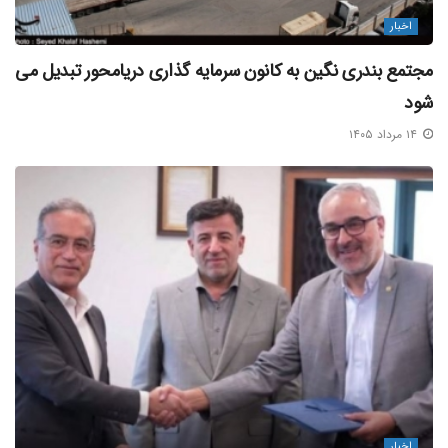
مدیریت منابع آبی در پاناما، اکنون نه فقط یک مسئله زیست
اخبار
محیطی، بلکه یک فاکتور تعیین کننده در قیمت تمام شده کالا در
اقصی نقاط جهان است.
مجتمع بندری نگین به کانون سرمایه‌ گذاری دریامحور تبدیل می‌
شود
بلاگ خبری مکران آریا دریا
۱۴ مرداد ۱۴۰۵
منبع خبر
برچسب ها:
پدیده ال نینو
کانال پاناما
اخبار