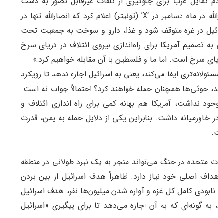
عدم تمایل غرب برای جلوگیری از تلفات غیرقابل تصور به دست
اسرائیل در فلسطین است. یکی از مقامات ارشد انصارالله در ماه دسامبر در ‘X’ (توئیتر) اعلام کرد که انصارالله تنها در
ائیل در غزه متوقف شود و غذا، دارو و سوخت به جمعیت تحت
 تصمیم آمریکا برای راه‌اندازی نیروی ائتلاف در دریای سرخ
ی سرخ است. اما ما و فلسطین با آن مقابله خواهیم کرد.»
لانه‌تری ایفا می‌کند، یعنی به اسرائیل اجازه ندهد تا رویکرد
ند، حوثی‌ها همچنان حمله خواهند کرد؟ احتمالاً جواب نه است.
ود نداشت، آمریکا هم بهانه کمی برای راه اندازی ائتلاف و
 خاورمیانه داشت. بنابراین یکی از دلایل حمله به یمن، قدرت
ت.
لات متحده در جنگ می‌تواند منجر به یک نبرد طولانی در منطقه
هداف اصلی خود نیاز دارد. ظاهراً هدف اسرائیل از بین بردن
ابودی کامل کل غزه و آواره شدن میلیون‌ها نفر، هدف اسرائیل
ه گونه‌ای که به آن اجازه می‌دهد تا برای پیگیری «اسرائیل