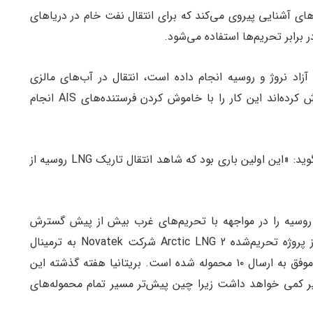
CCH از همان دستورالعمل‌های آشنایی پیروی می‌کند که برای انتقال نفت خام در دریاهای
ر برابر تحریم‌ها استفاده می‌شود.
ا عملیات STS را در آب‌های آزاد نروژ و روسیه انجام داده است، انتقال در آب‌های مالزی
حمل LNG تلاش کرده‌اند این کار را با خاموش کردن فرستنده‌های AIS انجام
سمیر مدنی، یکی از بنیانگذاران TankerTrackers، می‌گوید: «این اولین باری بود که شاهد انتقال تاریک LNG روسیه از
LN روسیه را در مواجهه با تحریم‌های غرب بیش از پیش گسترش
می‌دهد. دو ماه پیش، این شرکت ارسال محموله‌ها از پروژه تحریم‌شده Arctic LNG 2 شرکت Novatek به ترمینال
Beihai در جنوب چین را آغاز کرد و از آن زمان تاکنون موفق به ارسال ۱۰ محموله شده است. بریتانیا هفته گذشته این
أثیر کمی خواهد داشت زیرا چین پیش‌تر مسیر تمام محموله‌های