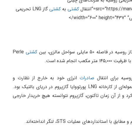
ز LNG تحریمی روسیه به شرکت‌های چینی”
src=”https:=”انتقال
کشتی
به
کشتی
گاز LNG تحریمی
wid/>
 ۵۰ مایلی سواحل مالزی، بین
کشتی
Perle
وسیه برای انتقال
صادرات
انرژی خود به خارج از نظارت و
Perle در حال حمل محموله‌ای از کارخانه LNG پورتووایا گازپروم در دریای بالتیک بود.
این تأسیسات را در ژانویه ۲۰۲۵ تحریم کرد و از آن زمان تاکنون، گازپروم نتوانسته هیچ خریدار خارجی
ابق با استانداردهای عملیات STS، لنگر انداخته‌اند.