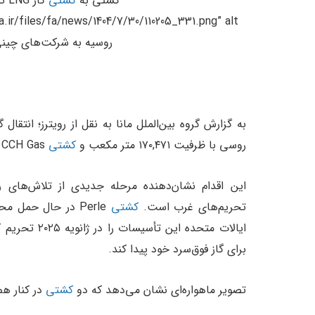
کشتی به
کشتی
گا
//mana.ir/files/fa/news/1404/7/30/110205_331.png” alt
روسیه به شرکت‌های چینی” th=”600″ height=”437″
به گزارش گروه بین‌الملل مانا به نقل از رویترز؛ انتقال گاز روسیه در فاصله
روسی با ظرفیت ۱۷۰,۴۷۱ متر مکعب و
کشتی
CCH Gas با ظرفیت ۱۴۵,۰۰۰ متر مکعب انجام شده است.
این اقدام نشان‌دهنده مرحله جدیدی از تلاش‌های ر
تحریم‌های غرب است.
کشتی
ایالات متحده 
برای گاز فوق‌سرد خود پیدا کند.
تصویر ماهواره‌ای نشان می‌دهد که دو
کشتی
در کنار هم و مط