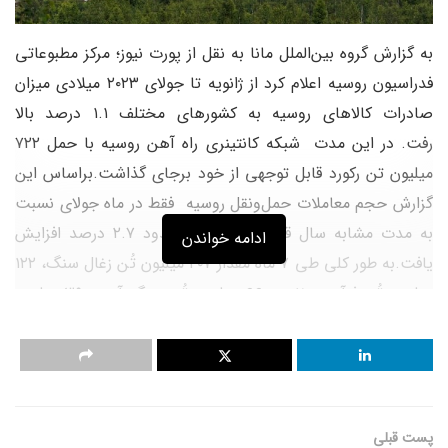
به گزارش گروه بین‌الملل مانا به نقل از پورت نیوز؛ مرکز مطبوعاتی
فدراسیون روسیه اعلام کرد از ژانویه تا جولای ۲۰۲۳ میلادی میزان
صادرات کالا‌های روسیه به کشور‌های مختلف ۱.۱ درصد بالا
رفت. در این مدت شبکه کانتینری راه آهن روسیه با حمل ۷۲۲
میلیون تن رکورد قابل توجهی از خود برجای گذاشت.بر‌اساس این
گزارش حجم معاملات حمل‌و‌نقل روسیه فقط در ماه جولای نسبت
به مدت مشابه سال قبل غیر از نفت حدود ۲.۷ درصد افزایش
ادامه خواندن
یافت.به طور کلی طی ۷ ماه مقدار ۲۰۷ میلیون تُن زغال سنگ، ۱۲۲
میلیون تُن فرآورده نفتی، ۶۶ میلیون تُن سنگ آهن، ۳۹ میلیون
تُن فلزات، ۳۶ میلیون تُن کود شیمیایی، ۱۷ میلیون تُن غلات، ۶۸
میلیون تُن محموله‌های کانتینری و… از طریق دریا و راه آهن صادر
شده است. بر این اساس صدور کالا در بخش غلات ۴۵ درصد،
محموله‌های کانتینری ۴.۶ درصد و در بخش صدور چوب ۲۰ درصد
پست قبلی
بالا رفته و تنها در بخش فرآورده‌های نفتی حدود ۲ درصد کاهش