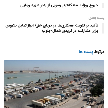
خروج روزانه ۵۰۰ کانتینر رسوبی از بندر شهید رجایی
سرویس‌دهی ادامه می‌دهند.
منبع خبر
پست‌ بعدی
تأکید بر تقویت همکاری‌ها در دریای خزر/ ابراز تمایل بلاروس
برچسب ها:
برای مشارکت در کریدور شمال-جنوب
دریای شمال،چین،روسیه،کشتیرانی،حمل و نقل،کانال سوئز،شانگهای،کانتینری
مرتبط
پست ها