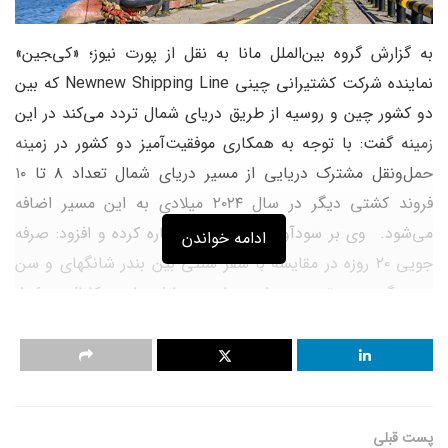
به گزارش گروه بین‌الملل مانا به نقل از پورت نیوز؛ «کی‌‍جین»
نماینده شرکت کشتیرانی چینی Newnew Shipping Line که بین
دو کشور چین و روسیه از طریق دریای شمال تردد می‌کند در این
زمینه گفت: با توجه به همکاری موفقیت‌آمیز دو کشور در زمینه
حمل‌و‌نقل مشترک دریایی از مسیر دریای شمال تعداد ۸ تا ۱۰
فروند کشتی دیگر در سال ۲۰۲۴ میلادی به این مسیر اضافه
می‌شود. وی بر سود‌آوری این سفر‌ها اشاره کرده و افزود: صرفه
ادامه خواندن
جویی ۲۰ روزه در مقایسه با سفر سنتی بین بندر شانگهای و سن
پترزبورگ بدونِ تهدید دزدان دریایی و یا ازدحام در کانال سوئز از
جمله ویژگی‌های این مسیر است.به گفته وی در حال حاضر یک
خط کشتیرانی بین بنادر چین و بنادر آرخانگلسک، بندر بزرگ سن
پترزبورگ و کالینینگراد در امتداد دریای شمال از جولای ۲۰۲۳
میلادی راه‌اندازی شده که مدت سفر آن ۲۵ روز است که ۴ فروند
پست قبلی
کشتی کانتینری با طرفیت ۱۲۰۰ تا ۲۵۰۰ TEU در آن به