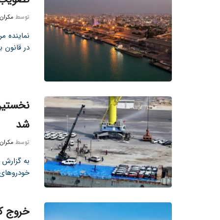
توسط
مکران
در قانون بودجه ۱۴۰۴ از
نخستین 
شد
توسط
مکران
به گزارش ت
خودروهای و
خروج کا