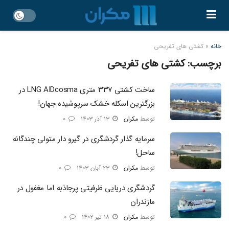
خانه
»
کشتی های تفریحی
برچسب:
کشتی های تفریحی
ساخت کشتی ۳۳۷ متری LNG AIDcosma در
بزرگترین اسکله خشک سرپوشیده جهان!​
توسط
مکران
۱۳ آذر ۱۴۰۳
۰
سرمایه گذار گردشگری در گیرو دار متولی چندگانه
ساحل!
توسط
مکران
۲۳ آبان ۱۴۰۳
۰
گردشگری دریایی ظرفیتی پرجاذبه اما مغفول در
مازندران
توسط
مکران
۱۸ تیر ۱۴۰۲
۰