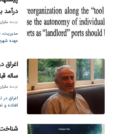
درآمد ب
توسط
مکران
مدیریت، نگ
عهده شهردا
اغراق د
ساله قبل
توسط
مکران
اغراق در 
افتاده و ت
شناخت د