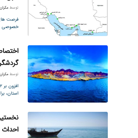
توسط
مکران
فرصت های 
خصوصی وجود
گردشگر
توسط
مکران
استان، برا
نخستین 
احداث 