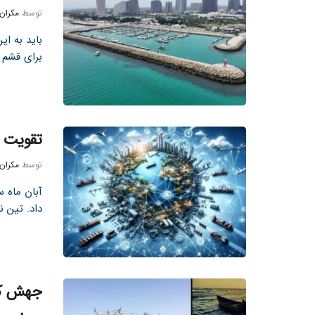
توسط
مکران
باید به ا
برای قشم ن
تقویت 
توسط
مکران
آبان ماه 
داد. تین ن
جهش کش