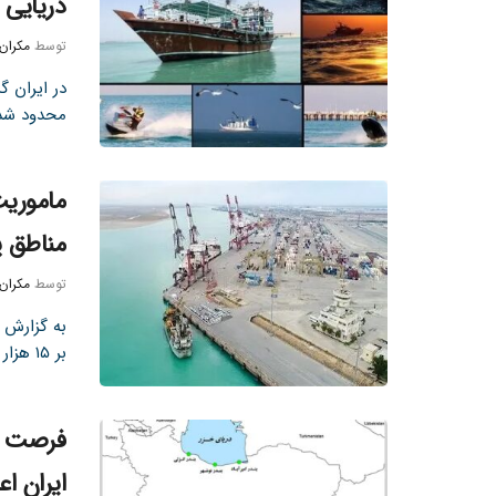
دریایی
توسط
مکران
در ایران 
محدود شده
ماموریت
مناطق پ
توسط
مکران
به گزارش تی
بر ۱۵ هزار میلیارد ریال در ...
فرصت ه
ایران اع