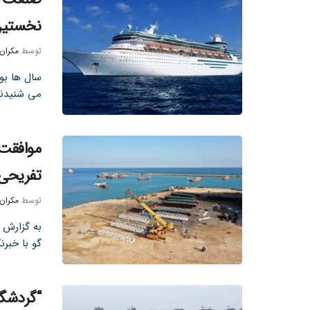
نخستین
توسط
مکران
سال ها بو
می شنیدند
موافقت 
تفریحی 
توسط
مکران
به گزارش ت
گو با خبرنگ
“گردشگر