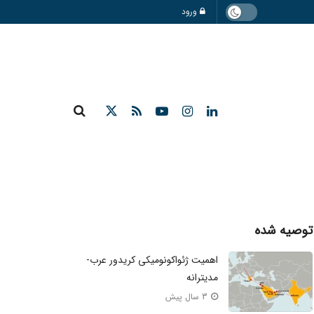
ورود
توصیه شده
اهمیت ژئواکونومیکی کریدور عرب-
مدیترانه
3 سال پیش