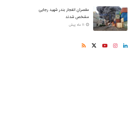
مقصران انفجار بندر شهید رجایی
مشخص شدند
11 ماه پیش