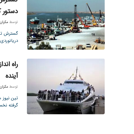
دستور ک
توسط
مکران
گسترش تراف
دریانوردی 
راه اند
آینده
توسط
مکران
تین نیوز 
گرفته نخس