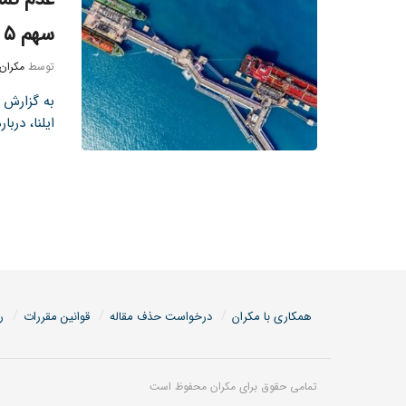
سهم ۵ درصدی از بانکرینگ
توسط
مکران
به گزارش ت
ایلنا، درب
همکاری با مکران
درخواست حذف مقاله
قوانین مقررات
ر
تمامی حقوق برای مکران محفوظ است