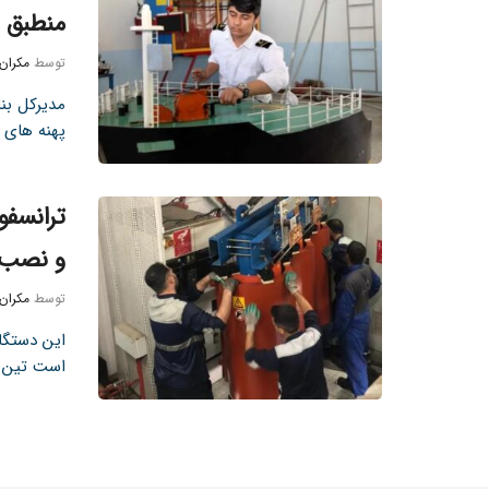
منطبق س
توسط
مکران
پهنه های د
و نصب
توسط
مکران
این دستگاه
است تین نی