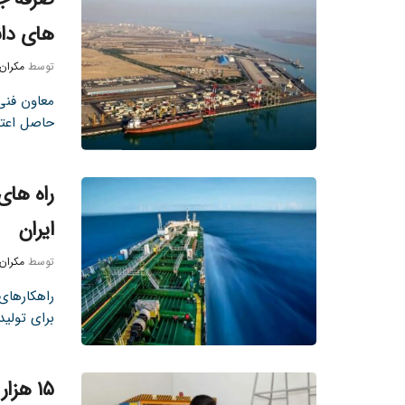
های دان
توسط
مکران
معاون فنی
حاصل اعتم
راه های
ایران
توسط
مکران
راهکارهای
برای تولی
۱۵ هز