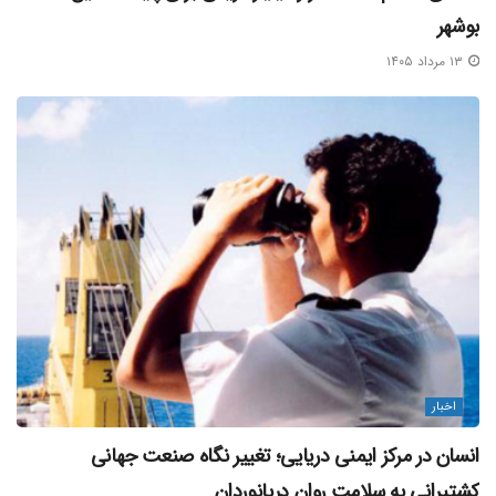
بوشهر
بدین ترتیب، مدیران صنعت کشتیرانی خواستار ضرب‌الاجل‌های
جهانی برای حذف تدریجی سوخت‌های فسیلی، استفاده از
۱۳ مرداد ۱۴۰۵
سوخت کم‌کربن و اعلام جریمه‌هایی برای افرادی هستند که دیرتر
از سوخت‌های پاک استفاده می‌کنند. در پایان، این نکته مجدداً
یادآوری می‌شود که تعیین نوع سوخت مورد تأیید سازمان
بین‌المللی دریانوردی و سایر سازمان‌هایی که در این باره به
تحقیق و پژوهش اشتغال دارند از یک سو، و تدوین استاندارد‌ها و
مقررات برای سوخت‌های جایگزین یکی از الزامات و اولویت‌ها در
بخش حمل‌ونقل دریایی است.
منبع: سایت DNV
بلاگ خبری مکران آریا دریا
اخبار
منبع خبر
انسان در مرکز ایمنی دریایی؛ تغییر نگاه صنعت جهانی
کشتیرانی به سلامت روان دریانوردان