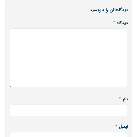
همایش شناخت فرصت های تجاری ایران و امارات ۸ و ۹ اسفند
دیدگاهتان را بنویسید
ماه در سالن هتل المپیک برگزار خواهد شد.
دیدگاه
*
بلاگ خبری مکران آریا دریا
منبع خبر
برچسب ها:
اندیشکده اقتصاد ایران
سن ناوگان دریایی
مهدی صادقی‌
ناوگان دریایی ایران
نام
*
ایمیل
*