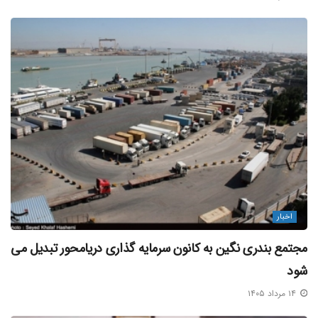
و به لحاظ سلیقه باید این موضوع را دنبال کنیم چرا که در
بسیاری از عرصه ها سلیقه مصرف کننده را مورد توجه قرار داده ایم
و باید استانداردها به استاندارهای جهانی نزدیک شود.
او بیان کرد: باید فرصت های تجاری با همسایگان بهبود دهیم و
به بازارهای خارجی ورود کنیم.
صادقی در پاسخ به این سوال که حجم ترانزیت بین ایران و کشور
امارات در حال حاضر به چه شکل است گفت: اقتصاد نفتی باعث
شده که توجه چندانی به توسعه ترانزیت کشور نشود و همین امر
خود باعث شده ما نتوانیم به هدف گذاری‌های صورت گرفته در
اخبار
این بخش دست پیدا کنیم.
مجتمع بندری نگین به کانون سرمایه‌ گذاری دریامحور تبدیل می‌
وی ادامه داد: در صورت توجه به این بخش ما می‌توانستیم ۱۰
شود
درصد از تجارت را از طریق ترانزیت به دست بیاوریم، اما
۱۴ مرداد ۱۴۰۵
متاسفانه به دلیل کم توجهی به این بخش ما این فرصت را از