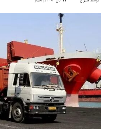
توسط
مکران
23 آبان 1403
در
اخبار