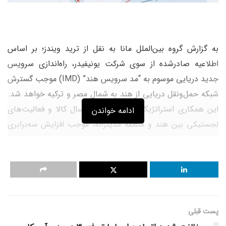
به گزارش گروه بین‌الملل مانا به نقل از ترید ویندز؛ بر اساس
اطلاعیه صادرشده از سوی شرکت یونیفیدر، راه‌اندازی سرویس
جدید دریایی موسوم به “مد سرویس هند” (IMD) موجب گسترش
شبکه حمل‌ونقل دریایی از هند به شمال مصر و ترکیه خواهد شد.
این همکاری استراتژیک، ضمن تقویت ارسال کالا و فعالیت‌های
ادامه خواندن
لجستیکی بین هند و منطقه مدیترانه، موجب افزایش سه‌برابری
سهم بازار درون‌مدیترانه‌ای این شرکت نیز خواهد شد.
بر پایه این گزارش، خط کشتیرانی IMD هر ۱۰ روز یک‌بار
سرویس‌دهی منظم انجام می‌دهد و محموله‌های خشک و
یخچالی را از طریق اتصال مستقیم به بنادر کلیدی در هند، مصر و
ترکیه جابه‌جا می‌کند.
پست قبلی
اولین سفر این خط کشتیرانی در تاریخ ۵ جولای آغاز شده و در