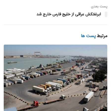
پست‌ بعدی
هم‌زمان با جهش قیمت جهانی نفت، بهای سوخت
کشتی
نیز بالا
ابرنفتکش عراقی از خلیج فارس خارج شد
رفت و حملات پهپادی ۳ مارس به بندر فجیره به عنوان یکی از
مهم‌ترین مراکز سوخت‌رسانی دریایی جهان، عملیات سوخت‌گیری
را مختل کرد. اعلام شرایط فورس‌ماژور از سوی برخی عرضه‌کنندگان
مرتبط
پست ها
نیز به فشار‌ها افزود و هزینه حمل‌ونقل را در سراسر ناوگان بالاتر
برد.
در بخش نفت خام، نرخ حمل نفتکش‌های غول‌پیکر VLCC از
خلیج‌فارس به آسیا در یک ماه ۸.۰۷ دلار افزایش یافت و به
میانگین ۱۲.۸۶ دلار به‌ازای هر بشکه رسید؛ رقمی که ۶ برابر
میانگین پنج‌ساله است. بسیاری از مالکان
کشتی
نیز به دلیل
افزایش خطر حملات و هزینه بالای بیمه جنگ، تمایلی برای عبور از
تنگه هرمز نداشتند. پس از ۲۵ مارس، نرخ‌ها کمی آرام گرفت و
حدود ۱۱ دلار تثبیت شد که هنوز هم اندکی کمتر از اوج ۱۴.۹۰ دلار
ابتدای ماه بود.