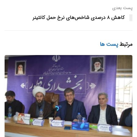
کارکنان دو شرکت خصوصی مستقر در بندر و برنامه ریزی دقیق
پست‌ بعدی
کارشناسان اداره امور بندری انجام شد.
کاهش ۸ درصدی شاخص‌های نرخ حمل کانتینر
وی با بیان اینکه از ابتدای سال جاری تا کنون ۹ نگله وارداتی در
این بندر تخلیه شد، افزود: محموله های یادشده شامل دستگاه
مرتبط
پست ها
پرس کاشی و سرامیک بوده است.
گفتنی است؛ هفته گذشته نیز سه محموله وارداتی به وزن ۳۸۹ تُن
ویژه صنایع کشاورزی و کود زنجان و پتروشیمی در بندر
شهید رجایی تخلیه شد.
آخرین اخبار حمل و نقل را در پربیننده ترین شبکه خبری این حوزه
بخوانید
بلاگ خبری مکران آریا دریا
منبع خبر