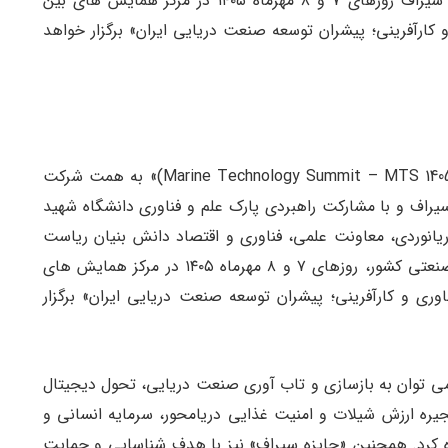
دانش بنیان فنی مهندسی صنعت و دریایی فن آوران سیراف روزهای ۷ و ۸ مهرماه ۱۴۰۵ در مرکز همایش های بین
 کارآفرینی؛ پیشران توسعه صنعت دریایی ایران» برگزار خواهد
«پنجمین رویداد فناوری و کارآفرینی صنعت دریایی (Marine Technology Summit – MTS 1405)» به همت شرکت
راف و با مشارکت راهبردی پارک علم و فناوری دانشگاه شهید
ریانوردی، معاونت علمی، فناوری و اقتصاد دانش بنیان ریاست
جمهوری و با حمایت جمعی از شرکت ها و نهادهای صنعتی کشور، روزهای ۷ و ۸ مهرماه ۱۴۰۵ در مرکز همایش های
وری و کارآفرینی؛ پیشران توسعه صنعت دریایی ایران» برگزار
گزارش تین نیوز، از مهم ترین محورهای MTS 1405 می توان به بازسازی و تاب آوری صنعت دریایی، تحول دیجیتال
یره ارزش شیلات و امنیت غذایی دریامحور، سرمایه انسانی و
اره کرد. همچنین «جایزه سیراف» نیز با هدف شناسایی و حمایت