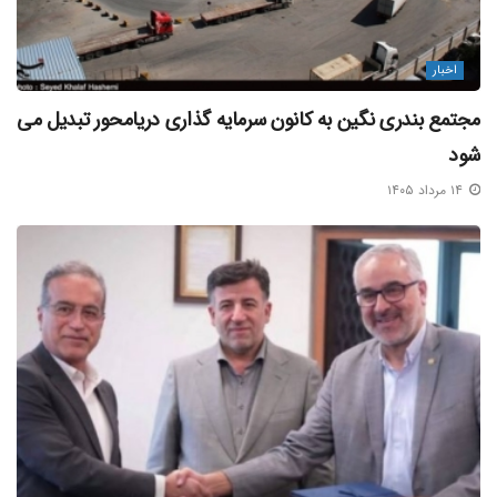
سرپرست وزارت امور اقتصادی و دارایی به همراه یک تیم فنی و
پشتیبانی عازم بندرعباس شد.
اخبار
رسیدگی میدانی به مشکلات و تلاش برای هماهنگی ورود و
مجتمع بندری نگین به کانون سرمایه‌ گذاری دریامحور تبدیل می‌
خروج کالا و عدم معطلی در ترخیص محموله های ضروری و دیدار
شود
با مجروحان حادثه از جمله برنامه های فرود عسگری و تیم همراه
۱۴ مرداد ۱۴۰۵
در این سفر است.
نخستین دستورالعمل گمرک در پی انفجار شدید در محوطه
کانتینری اسکله شهید رجایی
گمرک ایران در دستورالعمل فوری به همه گمرکات اعلام کرد تا از
ارسال محموله های صادراتی و ترانزیتی به مقصد گمرک شهید
رجایی بندرعباس تا اطلاع ثانوی خودداری کنند.
در حال حاضر عملیات خروج کالاهایی که تشریفات گمرکی آنها
انجام شده بود، در حال انجام است.