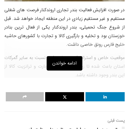
در صورت افزایش فعالیت بندر تجاری اروندکنار فرصت های شغلی
مستقیم و غیر مستقیم زیادی در این منطقه ایجاد خواهد شد. قبل
از شروع جنگ تحمیلی، بندر اروندکنار یکی از فعال ترین بنادر
خوزستان بود و تخلیه و بارگیری کالا و تجارت با کشورهای حاشیه
خلیج فارس رونق خاصی داشت.
موقعیت خاص و استراتژیک بندر اروندکنار نسبت به سایر گمرکات
ادامه خواندن
استان باعث شده تا زمینه بهتری برای تجارت و ترانزیت کالا از
این بندر وجود داشته باشد.
این بندر از فاصله نزدیکی به بندر کشور کویت و بنادر فاو و ام
القصر عراق برخوردار است و در عین حال دارای شرایط مطلوبی
برای
صادرات
آبزیان و محصولات کشاورزی است. بندر اروند کنار
دارای مزیت غالب در حوزه جابجایی مسافر دریایی به کشورهای
پست قبلی
عراق و کویت به منظور توسعه گردشگری نیز است.