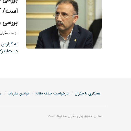
است/ ک
بررسی س
توسط
مکران
به گزارش پ
دست‌اندرکا
همکاری با مکران
درخواست حذف مقاله
قوانین مقررات
ر
تمامی حقوق برای مکران محفوظ است