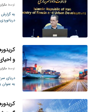
توسط
مکران
به گزارش ت
دریانوردی 
کریدوره
و احیای
توسط
مکران
دریای سرخ
به عنوان ی
کریدوره