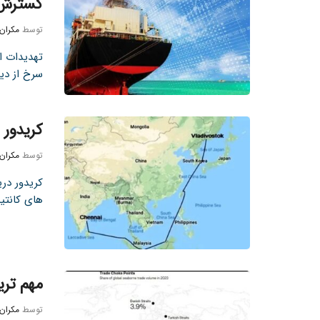
گسترش 
توسط
مکران
تهدیدات ا
سرخ از دیر
کریدور 
توسط
مکران
کریدور در
های کانتی
مهم تری
توسط
مکران