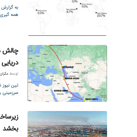
به گزارش ت
همه گیری کووید
چالش ها
دریایی 
توسط
مکران
سرزمینی ر
زیرساخت
بخشد