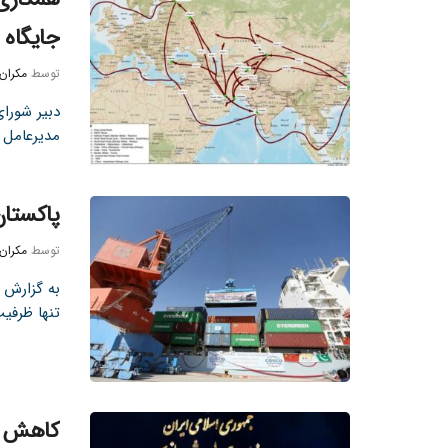
جایگاه 
توسط
مکران
دبیر شورای
مدیرعامل س
پاکستان
توسط
مکران
به گزارش ت
تنها ظرفیت
کاهش آب