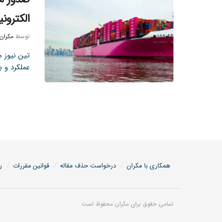
الکترون
توسط
مکران
تین نیوز م
عملکرد و ب
همکاری با مکران
درخواست حذف مقاله
قوانین مقررات
ر
تمامی حقوق برای مکران محفوظ است