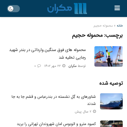
خانه
»
محموله حجیم
برچسب:
محموله حجیم
محموله‌ های فوق سنگین وارداتی در بندر شهید
رجایی تخلیه شد
توسط
مکران
۲۲ مهر ۱۴۰۲
۰
توصیه شده
شناورهای به گِل نشسته در بندرعباس و قشم جا به جا
شدند
۲ سال پیش
کمبود مترو و اتوبوس امان شهروندان تهرانی را برید