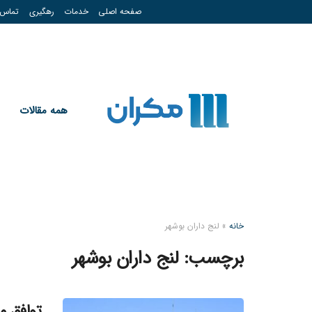
صفحه اصلی
خدمات
رهگیری
تماس
همه مقالات
خانه
»
لنج داران بوشهر
برچسب:
لنج داران بوشهر
توافق م