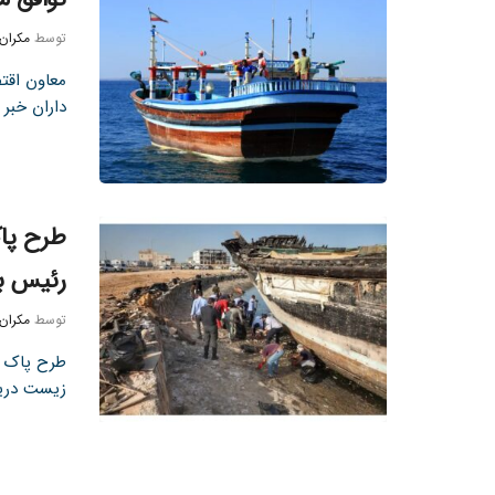
توسط
مکران
معاون اقت
داران خبر 
طرح پاک
رئیس بند
توسط
مکران
طرح پاک س
زیست دریا