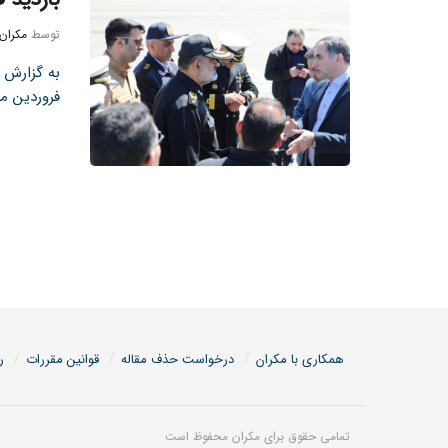
توسط
مکران
فروردین ماه 1403) امیردریادار ایرانی فرماند
همکاری با مکران
درخواست حذف مقاله
قوانین مقررات
ر
تمامی حقوق برای مکران محفوظ است