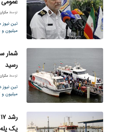
عمومی ج
توسط
مکران
میلیون و ۶۰۰ ...
رسید
توسط
مکران
میلیون و 212 هزار و 401 نفر ...
یک پله 