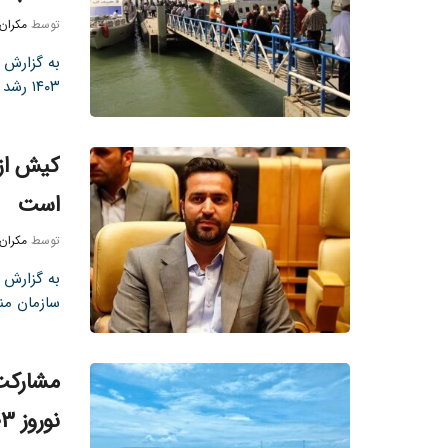
توسط
مکران
به گزارش ت
۱۴۰۳ رشد ۳ تا ۵ درصدی ...
است
توسط
مکران
به گزارش ت
سازمان من
مشارکت 
نوروز 1403 هرمزگان