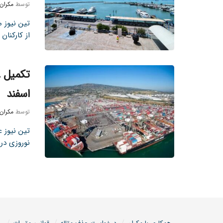
توسط
مکران
از کارکنان
اسفند
توسط
مکران
تین نیوز 
نوروزی در 