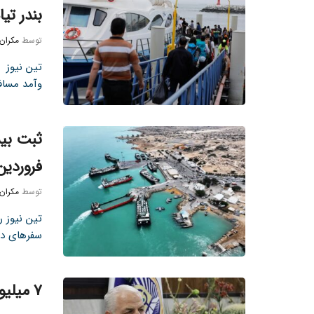
بندر تی
توسط
مکران
تین نیوز م
وآمد مسافر
فروردین ما
توسط
مکران
سفرهای دری